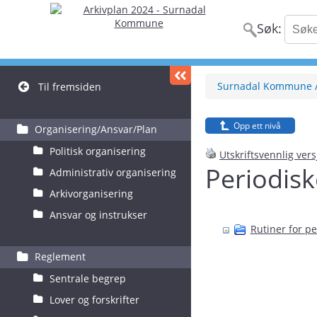
Søk:
Surnadal Kommune
Til fremsiden
Opp ett nivå
Organisering/Ansvar/Plan
Politisk organisering
Utskriftsvennlig ver
Periodisk
Administrativ organisering
Arkivorganisering
Ansvar og instrukser
Rutiner for pe
Reglement
Sentrale begrep
Lover og forskrifter