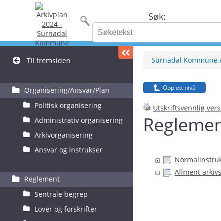
Søk:
Surnadal Kommune
Til fremsiden
Opp ett nivå
Organisering/Ansvar/Plan
Politisk organisering
Utskriftsvennlig ver
Regleme
Administrativ organisering
Arkivorganisering
Ansvar og instrukser
Normalinstru
Allment arkiv
Reglement
Sentrale begrep
Lover og forskrifter